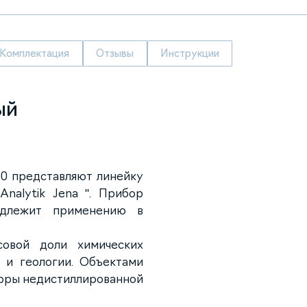
Комплектация
Отзывы
Инструкции
ый
0 представляют линейку
nalytik Jena ". Прибор
одлежит применению в
совой доли химических
 и геологии. Объектами
воры недистиллированной