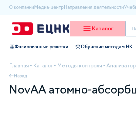
О компании
Медиа-центр
Направления деятельности
Учеб
Каталог
Фазированные решетки
Обучение методам НК
Главная
•
Каталог
•
Методы контроля
•
Анализатор
Назад
NovAA атомно-абсорб