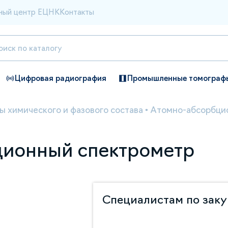
ный центр ЕЦНК
Контакты
Цифровая радиография
Промышленные томограф
ы химического и фазового состава
•
Атомно-абсорбци
ционный спектрометр
Специалистам по зак