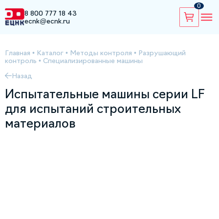
0
8 800 777 18 43
ecnk@ecnk.ru
Главная
•
Каталог
•
Методы контроля
•
Разрушающий
контроль
•
Специализированные машины
Назад
Испытательные машины серии LF
для испытаний строительных
материалов