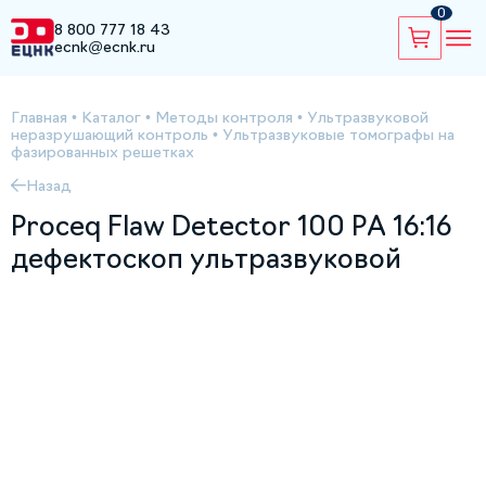
0
8 800 777 18 43
ecnk@ecnk.ru
Главная
•
Каталог
•
Методы контроля
•
Ультразвуковой
неразрушающий контроль
•
Ультразвуковые томографы на
фазированных решетках
Назад
Proceq Flaw Detector 100 PA 16:16
дефектоскоп ультразвуковой