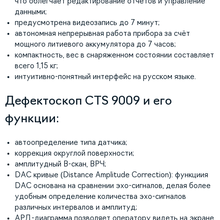
что облегчает редактирование отчетов и управление
данными;
предусмотрена видеозапись до 7 минут;
автономная непрерывная работа прибора за счёт
мощного литиевого аккумулятора до 7 часов;
компактность, вес в снаряженном состоянии составляет
всего 1,15 кг;
интуитивно-понятный интерфейс на русском языке.
Дефектоскоп CTS 9009 и его
функции:
автоопределение типа датчика;
коррекция округлой поверхности;
амплитудный B-скан, ВРЧ;
DAC кривые (Distance Amplitude Correction): функциия
DAC основана на сравнении эхо-сигналов, делая более
удобным определение количества эхо-сигналов
различных интервалов и амплитуд;
АРД-диаграмма позволяет оператору видеть на экране