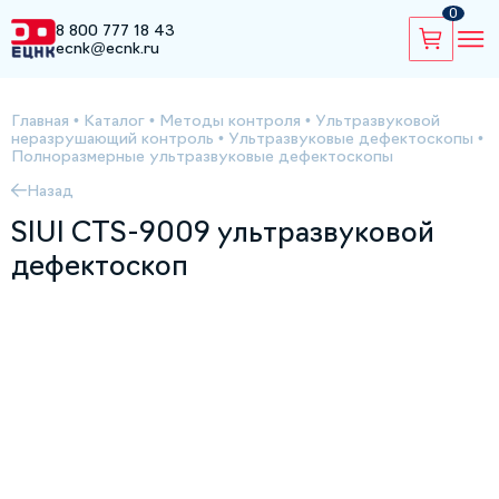
0
8 800 777 18 43
ecnk@ecnk.ru
Главная
•
Каталог
•
Методы контроля
•
Ультразвуковой
неразрушающий контроль
•
Ультразвуковые дефектоскопы
•
Полноразмерные ультразвуковые дефектоскопы
Назад
SIUI CTS-9009 ультразвуковой
дефектоскоп