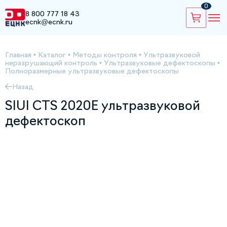
0
8 800 777 18 43
ecnk@ecnk.ru
Главная
•
Каталог
•
Методы контроля
•
Ультразвуковой
неразрушающий контроль
•
Ультразвуковые дефектоскопы
•
Полноразмерные ультразвуковые дефектоскопы
Назад
SIUI CTS 2020E ультразвуковой
дефектоскоп