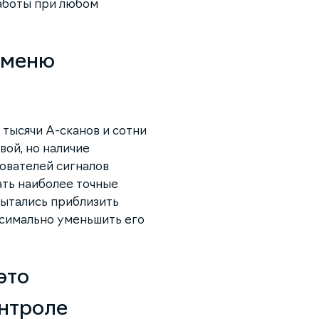
работы при любом
 меню
тысячи А-сканов и сотни
вой, но наличие
ователей сигналов
ать наиболее точные
пытались приблизить
ксимально уменьшить его
это
нтроле