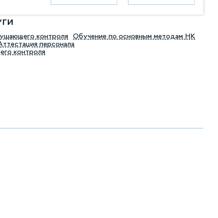
уги
рушающего контроля
Обучение по основным методам НК
Аттестация персонала
его контроля