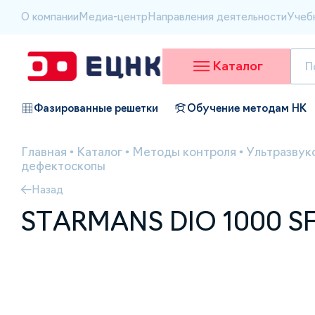
О компании
Медиа-центр
Направления деятельности
Учеб
Каталог
Фазированные решетки
Обучение методам НК
Главная
•
Каталог
•
Методы контроля
•
Ультразвук
дефектоскопы
Назад
STARMANS DIO 1000 SF