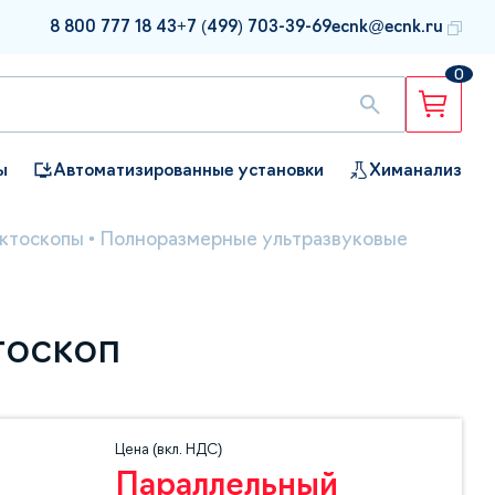
8 800 777 18 43
+7 (499) 703-39-69
ecnk@ecnk.ru
0
ы
Автоматизированные установки
Химанализ
ктоскопы
•
Полноразмерные ультразвуковые
тоскоп
Цена (вкл. НДС)
Параллельный