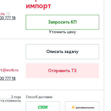
импорт
.ru
00 777 18
Запросить КП
Уточнить цену
Описать задачу
rt@ecnk.ru
Отправить ТЗ
00 777 18
2 года
Способ доставки
т в стоимость