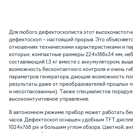
Для любого дефектоскописта этот высокочастотн
дефектоскоп – настоящий прорыв. Это объясняетс
отношениях техническими характеристиками и па
которых: компактные размеры 224х188х34 мм, неб
составляющий 1,3 кг вместе с аккумулятором, вы
возможность бесконтактного контроля и очень ги
параметров генератора, дающие возможность по
результаты даже от преобразователей прошлых п
и несогласованных). Также специалистов пораду
высокоинтуитивное управление.
В автономном режиме прибор может работать бес
часов. Дефектоскоп оснащен удобным TFT диспл
1024х768 pix и большим углом обзора. Цветной, а