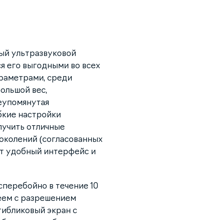
ый ультразвуковой
я его выгодными во всех
раметрами, среди
ольшой вес,
шеупомянутая
бкие настройки
лучить отличные
околений (согласованных
ет удобный интерфейс и
перебойно в течение 10
еем с разрешением
нтибликовый экран с