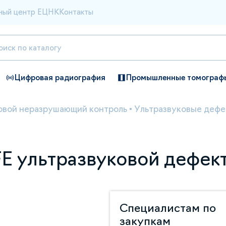
ный центр ЕЦНК
Контакты
Цифровая радиография
Промышленные томограф
овой неразрушающий контроль
•
Ультразвуковые дефе
E ультразвуковой дефек
Специалистам по
закупкам