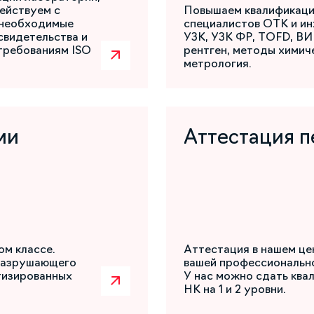
ействуем с
Повышаем квалификаци
 необходимые
специалистов ОТК и ин
свидетельства и
УЗК, УЗК ФР, TOFD, ВИ
требованиям ISO
рентген, методы химиче
метрология.
ми
Аттестация п
ом классе.
Аттестация в нашем це
разрушающего
вашей профессиональн
атизированных
У нас можно сдать ква
НК на 1 и 2 уровни.