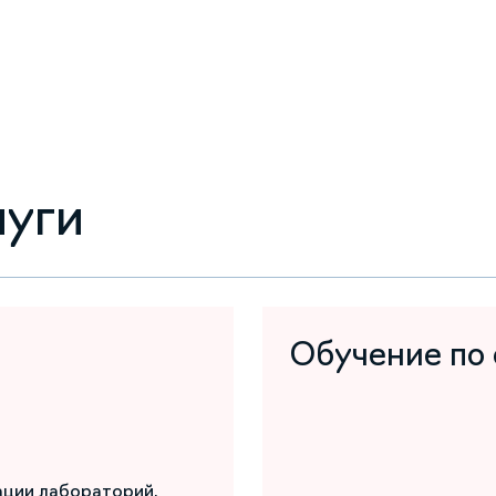
луги
Обучение по
ации лабораторий,