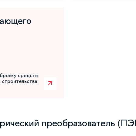
шающего
бровку средств
 строительства,
рический преобразователь (ПЭП