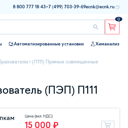
8 800 777 18 43
+7 (499) 703-39-69
ecnk@ecnk.ru
0
ы
Автоматизированные установки
Химанализ
бразователи
•
(П111) Прямые совмещенные
ователь (ПЭП) П111
Цена (вкл. НДС)
упкам
15 000 ₽