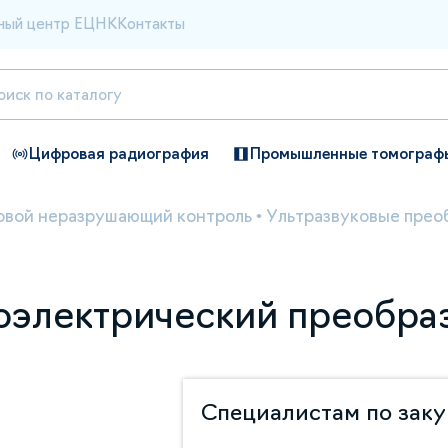
ный центр ЕЦНК
Контакты
Цифровая радиография
Промышленные томограф
овой неразрушающий контроль
•
Ультразвуковые прео
оэлектрический преобраз
Специалистам по зак