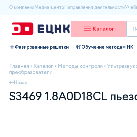
О компании
Медиа-центр
Направления деятельности
Учеб
Каталог
Фазированные решетки
Обучение методам НК
Главная
•
Каталог
•
Методы контроля
•
Ультразвук
преобразователи
Назад
S3469 1.8A0D18CL пьез