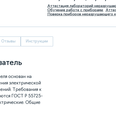
Аттестация лабораторий неразруша
Обучение работе с приборами
Аттес
Поверка приборов неразрушающего 
Отзывы
Инструкции
ватель
еля основан на
ения электрической
ений. Требования к
ются ГОСТ Р 55725-
ктрические. Общие