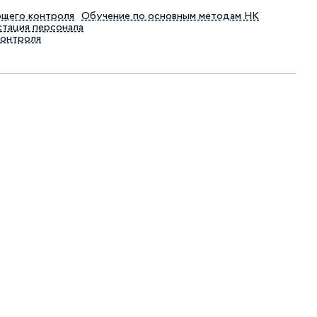
ющего контроля
Обучение по основным методам НК
тация персонала
контроля