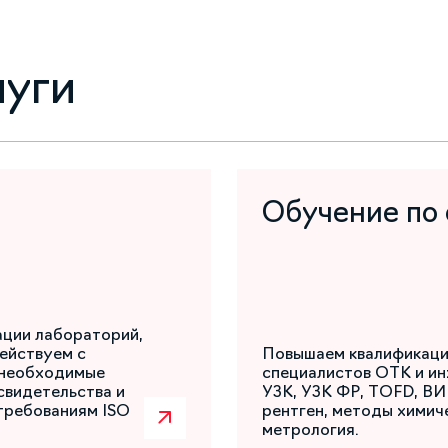
луги
Обучение по
ации лабораторий,
ействуем с
Повышаем квалификаци
 необходимые
специалистов ОТК и ин
свидетельства и
УЗК, УЗК ФР, TOFD, ВИ
требованиям ISO
рентген, методы химиче
метрология.