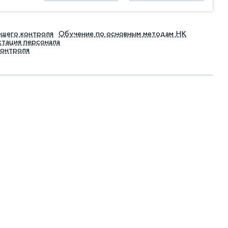
ющего контроля
Обучение по основным методам НК
тация персонала
контроля