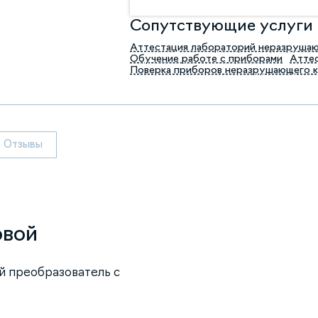
Сопутствующие услуги
Аттестация лабораторий неразруша
Обучение работе с приборами
Аттес
Поверка приборов неразрушающего 
Отзывы
овой
й преобразователь с