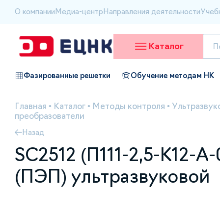
О компании
Медиа-центр
Направления деятельности
Учеб
Каталог
Фазированные решетки
Обучение методам НК
Главная
•
Каталог
•
Методы контроля
•
Ультразвук
преобразователи
Назад
SC2512 (П111-2,5-K12-А
(ПЭП) ультразвуковой