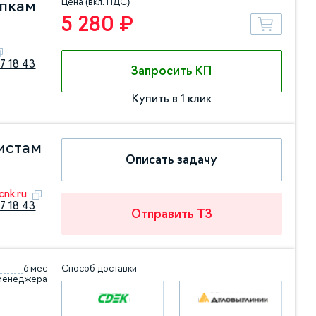
Цена (вкл. НДС)
упкам
5 280 ₽
7 18 43
Запросить КП
Купить в 1 клик
истам
Описать задачу
nk.ru
7 18 43
Отправить ТЗ
6 мес
Способ доставки
 менеджера