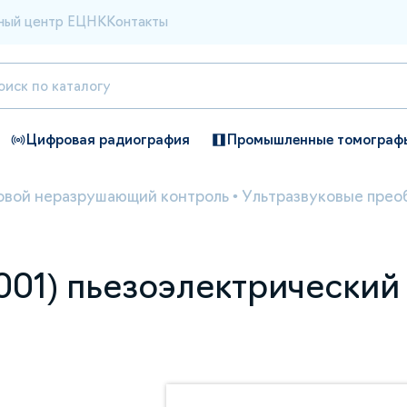
ный центр ЕЦНК
Контакты
Цифровая радиография
Промышленные томограф
овой неразрушающий контроль
•
Ультразвуковые прео
-001) пьезоэлектрически