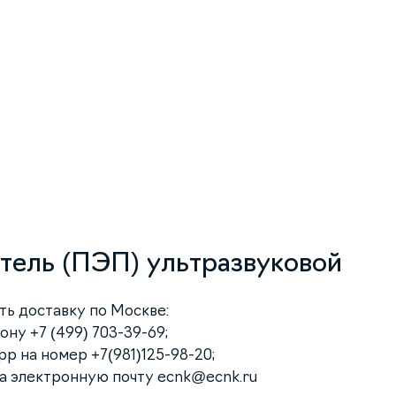
атель (ПЭП) ультразвуковой
ать доставку по Москве:
ну +7 (499) 703-39-69;
p на номер +7(981)125-98-20;
на электронную почту
ecnk@ecnk.ru