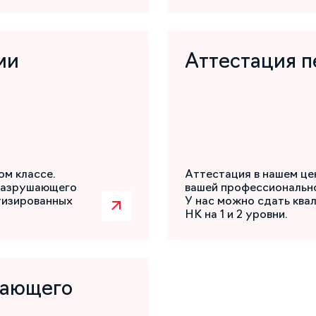
ми
Аттестация п
ом классе.
Аттестация в нашем це
разрушающего
вашей профессиональн
атизированных
У нас можно сдать ква
НК на 1 и 2 уровни.
шающего