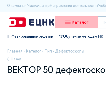
О компании
Медиа-центр
Направления деятельности
Учеб
Каталог
Фазированные решетки
Обучение методам НК
Главная
•
Каталог
•
Тип
•
Дефектоскопы
Назад
ВЕКТОР 50 дефектоско