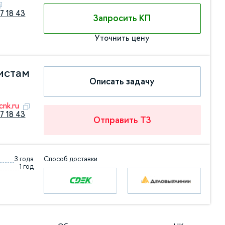
7 18 43
Запросить КП
Уточнить цену
истам
Описать задачу
nk.ru
7 18 43
Отправить ТЗ
3 года
Способ доставки
1 год