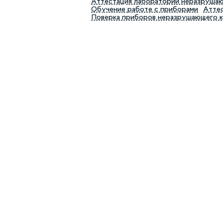
Аттестация лабораторий неразруша
Обучение работе с приборами
Аттес
Поверка приборов неразрушающего 