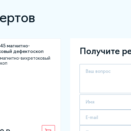
ертов
Получите р
магнитно-вихретоковый
коп