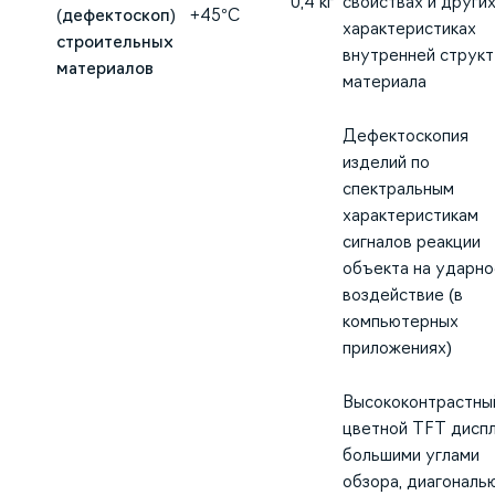
0,4 кг
свойствах и други
(дефектоскоп)
+45°С
характеристиках
строительных
внутренней струк
материалов
материала
Дефектоскопия
изделий по
спектральным
характеристикам
сигналов реакции
объекта на ударно
воздействие (в
компьютерных
приложениях)
Высококонтрастны
цветной TFT диспл
большими углами
обзора, диагональю