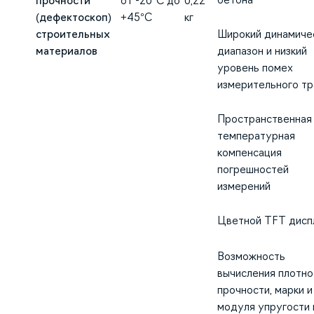
прочности
от -20°С до
0,22
(дефектоскоп)
+45°С
кг
строительных
Широкий динамиче
материалов
диапазон и низкий
уровень помех
измерительного тр
Пространственная
температурная
компенсация
погрешностей
измерений
Цветной TFT дисп
Возможность
вычисления плотно
прочности, марки и
модуля упругости 