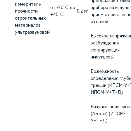
преобразователей
измеритель
от -20°С до
прибора на излучен
прочности
0,2 кг
+40°С
прием с повышенн
строительных
отдачей.
материалов
ультразвуковой
Высокое напряжен
возбуждения
зондирующих
импульсов.
Возможность
определения глуб
трещин (ИПСМ-У+
ИПСМ-У+Т+Д).
Визуализация сигн
(А-скан) (ИПСМ-
У+Т+Д).