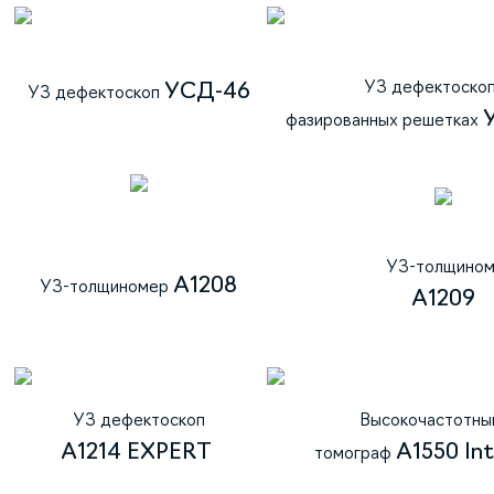
УЗ дефектоско
УСД-46
УЗ дефектоскоп
фазированных решетках
УЗ-толщином
А1208
УЗ-толщиномер
А1209
УЗ дефектоскоп
Высокочастотны
А1214 EXPERT
А1550 In
томограф